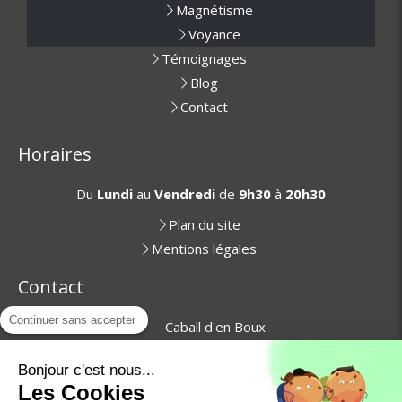
Magnétisme
Voyance
Témoignages
Blog
Contact
Horaires
Du
Lundi
au
Vendredi
de
9h30
à
20h30
Plan du site
Mentions légales
Contact
Continuer sans accepter
Caball d'en Boux
66740
Villelongue-dels-Monts
06 16 79 14 67
Bonjour c'est nous...
Les Cookies