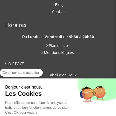
Blog
Contact
Horaires
Du
Lundi
au
Vendredi
de
9h30
à
20h30
Plan du site
Mentions légales
Contact
Continuer sans accepter
Caball d'en Boux
66740
Villelongue-dels-Monts
06 16 79 14 67
Bonjour c'est nous...
Les Cookies
Prendre rendez-vous
Notre rôle est de contribuer à l'analyse du
trafic et au bon fonctionnement de ce site.
C'est OK pour vous ?
Copyright © 2021 - Création et référencement par